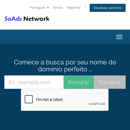
Português
Entrar
Registrar
Visualizar carrinho
Alter
nave
Comece a busca por seu nome de
domínio perfeito ...